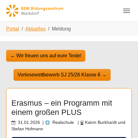
Skip to main navigation
Zum Hauptinhalt springen
Skip to page footer
Sie sind hier:
Portal
Aktuelles
Meldung
←
Wir freuen uns auf eure Texte!
Vorlesewettbewerb SJ 25/26 Klasse 6
→
Erasmus – ein Programm mit
einem großen PLUS
31.01.2026
|
Realschule
|
Katrin Burkhardt und
Stefan Hofmann