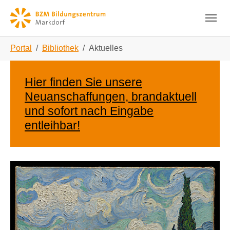
Skip to main navigation
Zum Hauptinhalt springen
Skip to page footer
Sie sind hier:
Portal
Bibliothek
Aktuelles
Hier finden Sie unsere
Neuanschaffungen, brandaktuell
und sofort nach Eingabe
entleihbar!