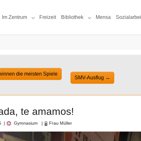
Im Zentrum
Freizeit
Bibliothek
Mensa
Sozialarbei
Submenu for "Im Zentrum"
Submenu for "Bibliothe
winnen die meisten Spiele
SMV-Ausflug
→
ada, te amamos!
5
|
Gymnasium
|
Frau Müller