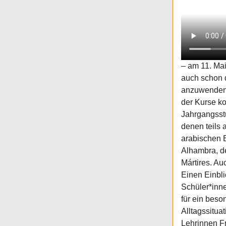
– am 11. Mai
auch schon d
anzuwenden u
der Kurse ko
Jahrgangsstu
denen teils
arabischen E
Alhambra, d
Mártires. A
Einen Einbli
Schüler*inn
für ein beso
Alltagssitua
Lehrinnen Fr