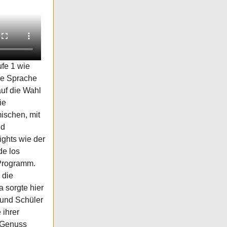
ufe 1 wie
ie Sprache
auf die Wahl
ie
ischen, mit
nd
ights wie der
de los
Programm.
 die
 sorgte hier
 und Schüler
 ihrer
r Genuss