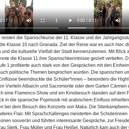
 reisten die Spanischkurse der 11. Klasse und der Jahrgangsst
ie Klasse 10 nach Granada. Ziel der Reise war es auch hier, d
nd die kulturelle Vielfalt der Stadt kennenzulernen. Mit Blick 
nnte die Klasse 11 ihre Spanischkenntnisse gezielt vertiefen. D
fe 1 profitierte auch stark von den Gesprächen mit den Einheim
 auch politische Themen besprochen wurden. Die spanischen u
inflüsse beeindruckte die Schüler*innen – besonders die Highl
en Vierteln Albaicín und Sacromonte oder dem Garten Cármen 
uch eine Flamenco-Show und ein Kinobesuch standen auf dem 
ck in die spanische Popmusik mit arabischem Einfluss erhielten
en bei dem Besuch des Konzerts von Maka. Die Stierkampfarena
nderes Flair. Mit Sprachchallenges meisterten die Schülerinnen
tionen souverän und führten interessante Gespräche, zur Freude
au Sterk, Frau Müller und Frau Heißel. Natürlich kam auch de