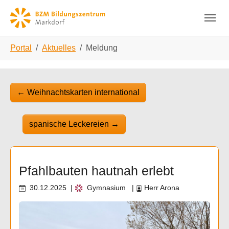
Skip to main navigation
Zum Hauptinhalt springen
Skip to page footer
Sie sind hier:
Portal
Aktuelles
Meldung
←
Weihnachtskarten international
spanische Leckereien
→
Pfahlbauten hautnah erlebt
30.12.2025
|
Gymnasium
|
Herr Arona